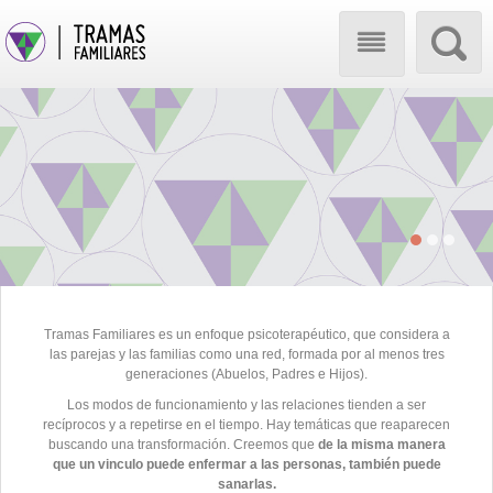

Skip
Menú
to
content
Nosotros
Marco Teórico
Tramas Familiares es un enfoque psicoterapéutico, que considera a
las parejas y las familias como una red, formada por al menos tres
Atención Clínica
Concepto
generaciones (Abuelos, Padres e Hijos).
Los modos de funcionamiento y las relaciones tienden a ser
recíprocos y a repetirse en el tiempo. Hay temáticas que reaparecen
Formación y
Áreas de Trabajo
buscando una transformación. Creemos que
de la misma manera
que un vinculo puede enfermar a las personas, también puede
sanarlas.