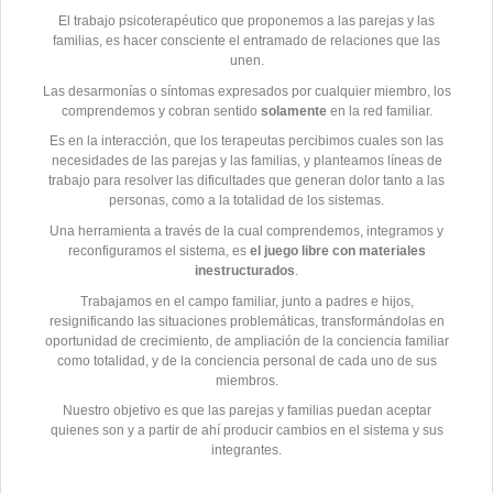
Supervisión
Diagnóstico
El trabajo psicoterapéutico que proponemos a las parejas y las
familias, es hacer consciente el entramado de relaciones que las
unen.
Agenda
Formación en Tramas
Vincular
Las desarmonías o síntomas expresados por cualquier miembro, los
Familiares
comprendemos y cobran sentido
solamente
en la red familiar.
Es en la interacción, que los terapeutas percibimos cuales son las
Publicaciones
Familias
necesidades de las parejas y las familias, y planteamos líneas de
trabajo para resolver las dificultades que generan dolor tanto a las
Supervisión Clínica
personas, como a la totalidad de los sistemas.
Links
Parejas
Una herramienta a través de la cual comprendemos, integramos y
reconfiguramos el sistema, es
el juego libre con materiales
inestructurados
.
Trabajamos en el campo familiar, junto a padres e hijos,
resignificando las situaciones problemáticas, transformándolas en
oportunidad de crecimiento, de ampliación de la conciencia familiar
como totalidad, y de la conciencia personal de cada uno de sus
miembros.
Nuestro objetivo es que las parejas y familias puedan aceptar
quienes son y a partir de ahí producir cambios en el sistema y sus
integrantes.